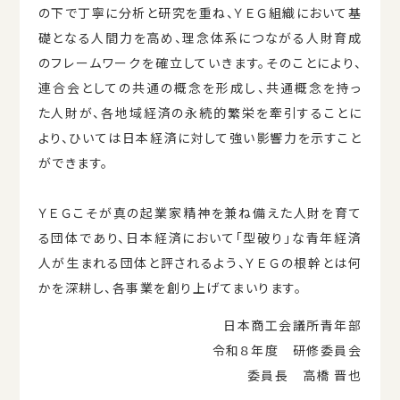
の下で丁寧に分析と研究を重ね、ＹＥＧ組織において基
礎となる⼈間⼒を⾼め、理念体系につながる⼈財育成
のフレームワークを確⽴していきます。そのことにより、
連合会としての共通の概念を形成し、共通概念を持っ
た⼈財が、各地域経済の永続的繁栄を牽引することに
より、ひいては⽇本経済に対して強い影響⼒を⽰すこと
ができます。
ＹＥＧこそが真の起業家精神を兼ね備えた⼈財を育て
る団体であり、⽇本経済において「型破り」な⻘年経済
⼈が⽣まれる団体と評されるよう、ＹＥＧの根幹とは何
かを深耕し、各事業を創り上げてまいります。
日本商工会議所青年部
令和８年度 研修委員会
委員長 高橋 晋也