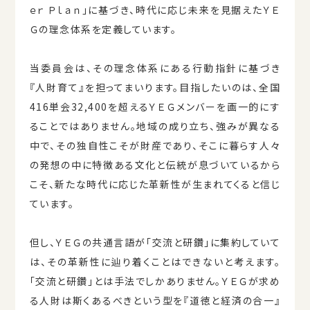
ｅｒ Ｐｌａｎ」に基づき、時代に応じ未来を⾒据えたＹＥ
Ｇの理念体系を定義しています。
当委員会は、その理念体系にある⾏動指針に基づき
『⼈財育て』を担ってまいります。⽬指したいのは、全国
416単会32,400を超えるＹＥＧメンバーを画⼀的にす
ることではありません。地域の成り⽴ち、強みが異なる
中で、その独⾃性こそが財産であり、そこに暮らす⼈々
の発想の中に特徴ある⽂化と伝統が息づいているから
こそ、新たな時代に応じた⾰新性が⽣まれてくると信じ
ています。
但し、ＹＥＧの共通⾔語が「交流と研鑽」に集約していて
は、その⾰新性に辿り着くことはできないと考えます。
「交流と研鑽」とは⼿法でしかありません。ＹＥＧが求め
る⼈財は斯くあるべきという型を『道徳と経済の合⼀』