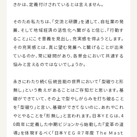
きかは、定義付けされているとは⾔えません。
そのため私たちは、「交流と研鑽」を通して、⾃社業の発
展、そして地域経済の活性化へ繋がると信じ、『⾏動す
ること』にこそ意義を⾒出し、充実感を得ようとします。
その充実感とは、真に望む発展へと繋げることが出来
ているのか、常に疑問があり、各単会において共通する
悩みと⾔えるのではないでしょうか。
永きにわたり続く伝統芸能の世界において「型破りと形
無し」という教えがあることはご存知だと思います。基
礎ができていて、その上で型やしがらみを打ち破ること
を「型破り」と⾔い、基礎ができてないのに、あれやこれ
やとやることを「形無し」と⾔われます。⽇本ＹＥＧは、4
0周年に定義した中期ビジョンから始動した『変⾰の道
導』を体現するべく「⽇本ＹＥＧ Ｒ７年度 Ｔｈｅ Ｍａｓｔ