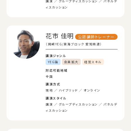
講演
グループディスカッション
パネルデ
ィスカッション
花市 佳明
公認講師トレーナー
（岡崎YEG/東海ブロック 愛知県連）
講演ジャンル
YEG論
会員拡大
経営スキル
対応可能地域
全国
講演方式
現地
ハイブリッド
オンライン
講演スタイル
講演
グループディスカッション
パネルデ
ィスカッション