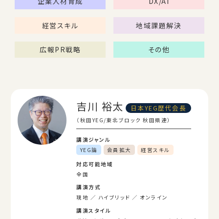
企業人材育成
DX/AI
経営スキル
地域課題解決
広報PR戦略
その他
吉川 裕太
日本YEG歴代会長
（秋田YEG/東北ブロック 秋田県連）
講演ジャンル
YEG論
会員拡大
経営スキル
対応可能地域
全国
講演方式
現地
ハイブリッド
オンライン
講演スタイル