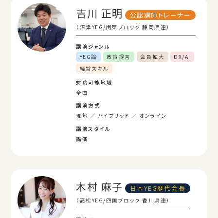
吉川 正明
公認講師トレーナー
（沼津YEG/関東ブロック 静岡県連）
講演ジャンル
YEG論
政策提言
会員拡大
DX/AI
経営スキル
対応可能地域
全国
講演方式
現地
ハイブリッド
オンライン
講演スタイル
講演
木村 麻子
日本YEG歴代会長
（高松YEG/四国ブロック 香川県連）