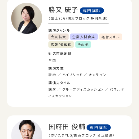
勝又 慶子
専門講師
（富士YEG/関東ブロック 静岡県連）
講演ジャンル
会員拡大
企業人材育成
経営スキル
広報PR戦略
その他
対応可能地域
全国
講演方式
現地
ハイブリッド
オンライン
講演スタイル
講演
グループディスカッション
パネルデ
ィスカッション
国府田 俊輔
専門講師
（さいたまYEG/関東ブロック 埼玉県連）