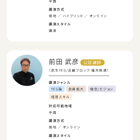
全国
講演方式
現地
ハイブリッド
オンライン
講演スタイル
講演
前田 武彦
公認講師
（武生YEG/近畿ブロック 福井県連）
講演ジャンル
YEG論
会員拡大
理念/ビジョン
経営スキル
対応可能地域
全国
講演方式
現地
オンライン
講演スタイル