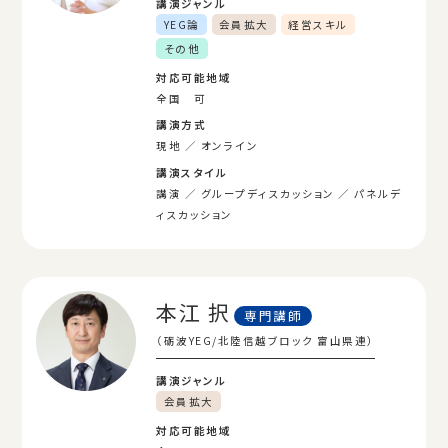
講演ジャンル
YEG論
会員拡大
経営スキル
その他
対応可能地域
全国 可
講演方式
現地
オンライン
講演スタイル
講演
グループディスカッション
パネルデ
ィスカッション
本江 択
専門講師
（砺波YEG/北陸信越ブロック 富山県連）
講演ジャンル
会員拡大
対応可能地域