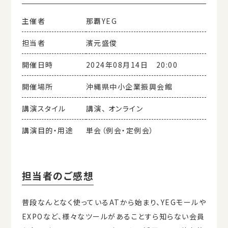
主催者
那覇YEG
担当者
濱元盛俊
開催日時
2024年08月14日 20:00
開催場所
沖縄県中小企業振興会館
講演スタイル
講演、 オンライン
講演目的・用途
単会（例会・定例会）
担当者のご感想
普段なんとなく使っているATから始まり、YEGモールや
EXPOなど、様々なツールがあることすら知らない会員