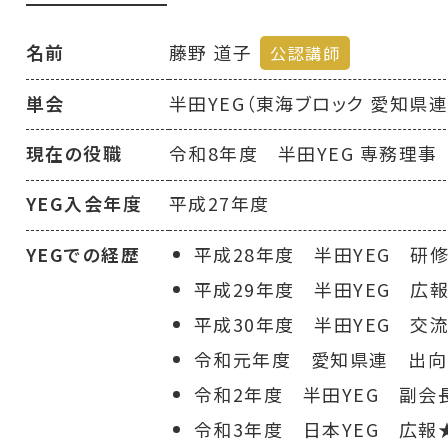
名前
藤野 道子
公認講師
単会
半田YEG（東海ブロック 愛知県連
現在の役職
令和8年度 半田YEG 専務理事
YEG入会年度
平成27年度
YEGでの経歴
平成28年度 半田YEG 研
平成29年度 半田YEG 広
平成30年度 半田YEG 交
令和元年度 愛知県連 出向
令和2年度 半田YEG 副会
令和3年度 日本YEG 広報