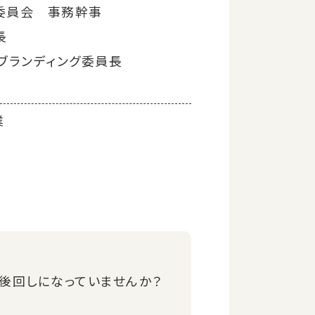
修委員会 事務幹事
長
☆ブランディング委員長
業
後回しになっていませんか？