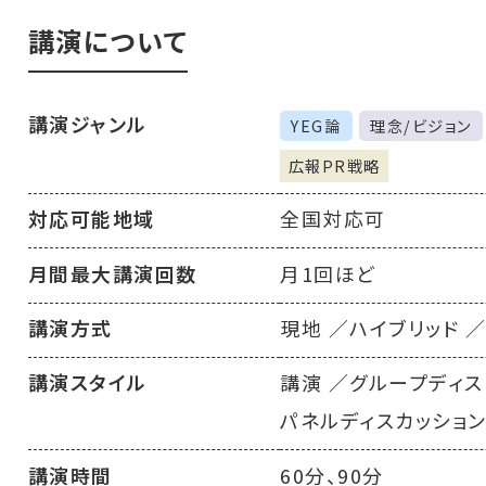
講演について
講演ジャンル
YEG論
理念/ビジョン
広報PR戦略
対応可能地域
全国対応可
月間最大講演回数
月1回ほど
講演方式
現地
ハイブリッド
講演スタイル
講演
グループディス
パネルディスカッショ
講演時間
60分、90分